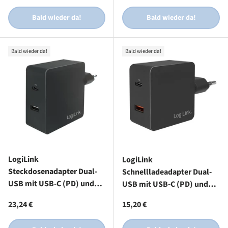
Bald wieder da!
Bald wieder da!
Bald wieder da!
Bald wieder da!
LogiLink
LogiLink
Steckdosenadapter Dual-
Schnellladeadapter Dual-
USB mit USB-C (PD) und
USB mit USB-C (PD) und
USB-A, 65W, Schwarz
USB-A (QC), 18W, Schwarz
Normaler Preis
Normaler Preis
23,24 €
15,20 €