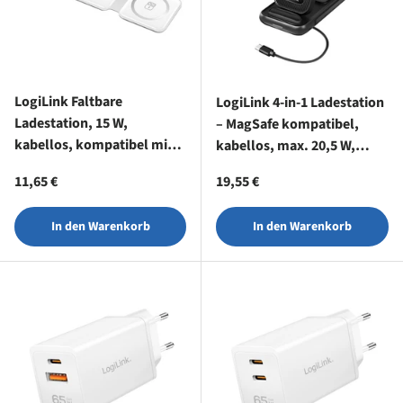
LogiLink Faltbare
LogiLink 4-in-1 Ladestation
Ladestation, 15 W,
– MagSafe kompatibel,
kabellos, kompatibel mit
kabellos, max. 20,5 W,
iPhone, Apple Watch,
schwarz
Normaler Preis
Normaler Preis
11,65 €
19,55 €
AirPods, Weiß
In den Warenkorb
In den Warenkorb