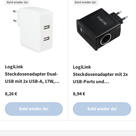
Bald wieder da!
Bald wieder da!
LogiLink
LogiLink
Steckdosenadapter Dual-
Steckdosenadapter mit 2x
USB mit 2x USB-A, 17W,
USB-Ports und
Weiß
Zigarettenanzünderbuchse,
Normaler Preis
Normaler Preis
8,26 €
8,94 €
12W
Bald wieder da!
Bald wieder da!