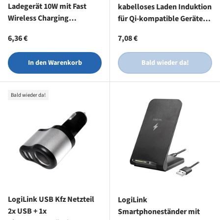
Ladegerät 10W mit Fast
kabelloses Laden Induktion
Wireless Charging
für Qi-kompatible Geräte
kabelloses Laden für Qi-
oder USB LED-Ladeanzeige
Normaler Preis
Normaler Preis
6,36 €
7,08 €
fähigen Geräte
In den Warenkorb
Bald wieder da!
Bald wieder da!
LogiLink USB Kfz Netzteil
LogiLink
2x USB + 1x
Smartphoneständer mit