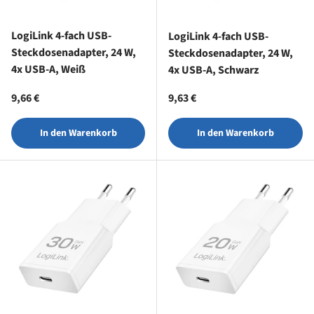
LogiLink 4-fach USB-
LogiLink 4-fach USB-
Steckdosenadapter, 24 W,
Steckdosenadapter, 24 W,
4x USB-A, Weiß
4x USB-A, Schwarz
Normaler Preis
Normaler Preis
9,66 €
9,63 €
In den Warenkorb
In den Warenkorb