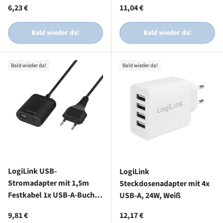
Normaler Preis
Normaler Preis
6,23 €
11,04 €
Schwarz
Bald wieder da!
Bald wieder da!
Bald wieder da!
Bald wieder da!
LogiLink USB-
LogiLink
Stromadapter mit 1,5m
Steckdosenadapter mit 4x
Festkabel 1x USB-A-Buchse
USB-A, 24W, Weiß
1x USB-C-Buchse 12 W
Normaler Preis
Normaler Preis
9,81 €
12,17 €
Schwarz