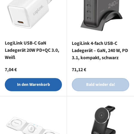
LogiLink USB-C GaN
LogiLink 4-fach USB-C
Ladegerät 20W PD+QC 3.0,
Ladegerät – GaN, 240 W, PD
Weiß
3.1, kompakt, schwarz
Normaler Preis
Normaler Preis
7,04 €
71,12 €
In den Warenkorb
Bald wieder da!