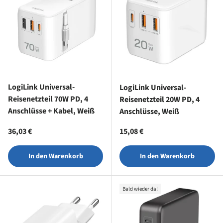
LogiLink Universal-
LogiLink Universal-
Reisenetzteil 70W PD, 4
Reisenetzteil 20W PD, 4
Anschlüsse + Kabel, Weiß
Anschlüsse, Weiß
Normaler Preis
Normaler Preis
36,03 €
15,08 €
In den Warenkorb
In den Warenkorb
Bald wieder da!