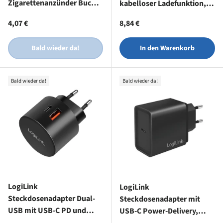
Zigarettenanzünder Buchse
kabelloser Ladefunktion, 2
150W
Spulen, 15 W
Normaler Preis
Normaler Preis
4,07 €
8,84 €
Bald wieder da!
In den Warenkorb
Bald wieder da!
Bald wieder da!
LogiLink
LogiLink
Steckdosenadapter Dual-
Steckdosenadapter mit
USB mit USB-C PD und
USB-C Power-Delivery,
USB-A QC 3.0, 20W,
18W, Schwarz