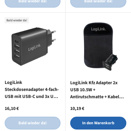
Bald wieder da!
Bald wieder da!
Bald wieder da!
LogiLink
LogiLink Kfz Adapter 2x
Steckdosenadapter 4-fach-
USB 10.5W +
USB mit USB-C und 3x USB-
Antirutschmatte + Kabel
A, 27W, Schwarz
USB-A Micro-B USB-C
Normaler Preis
Normaler Preis
16,10 €
10,19 €
Bald wieder da!
In den Warenkorb