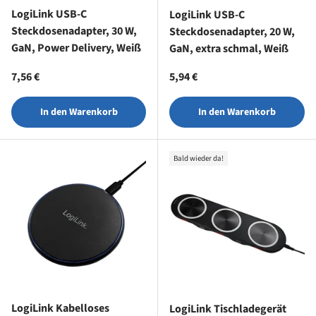
LogiLink USB-C
LogiLink USB-C
Steckdosenadapter, 30 W,
Steckdosenadapter, 20 W,
GaN, Power Delivery, Weiß
GaN, extra schmal, Weiß
Normaler Preis
Normaler Preis
7,56 €
5,94 €
In den Warenkorb
In den Warenkorb
Bald wieder da!
LogiLink Kabelloses
LogiLink Tischladegerät