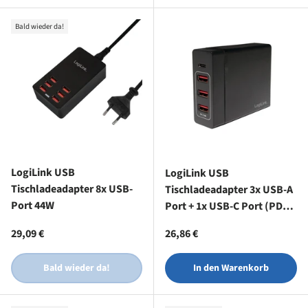
Bald wieder da!
LogiLink USB
LogiLink USB
Tischladeadapter 8x USB-
Tischladeadapter 3x USB-A
Port 44W
Port + 1x USB-C Port (PD)
72 W
Normaler Preis
Normaler Preis
29,09 €
26,86 €
Bald wieder da!
In den Warenkorb