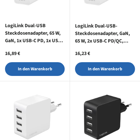
LogiLink Dual-USB
LogiLink Dual-USB-
Steckdosenadapter, 65 W,
Steckdosenadapter, GaN,
GaN, 1x USB-C PD, 1x USB-
65 W, 2x USB-C PD/QC,
A QC, Weiß
Weiß
Normaler Preis
Normaler Preis
16,89 €
16,23 €
In den Warenkorb
In den Warenkorb