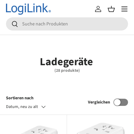
Menü
Direkt zum Inhalt
Einloggen
Einkaufsko
Suchen
Suchen
Ladegeräte
(28 produkte)
Sortieren nach
Vergleichen
Datum, neu zu alt