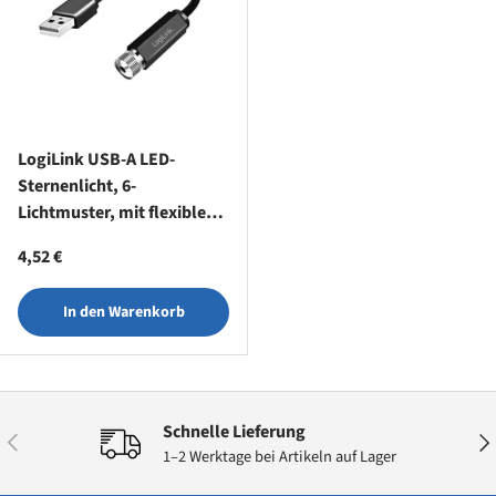
LogiLink USB-A LED-
Sternenlicht, 6-
Lichtmuster, mit flexiblem
Hals
Normaler Preis
4,52 €
In den Warenkorb
Schnelle Lieferung
Vorherige
Näc
1–2 Werktage bei Artikeln auf Lager