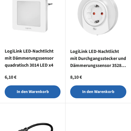
LogiLink LED-Nachtlicht
LogiLink LED-Nachtlicht
mit Dämmerungssensor
mit Durchgangsstecker und
quadratisch 3014 LED x4
Dämmerungssensor 3528
LED x7
Normaler Preis
Normaler Preis
6,10 €
8,10 €
In den Warenkorb
In den Warenkorb