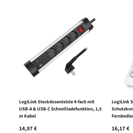
LogiLink Steckdosenleiste 4-fach mit
LogiLink S
USB-A & USB-C Schnellladefunktion, 1,5
Schutzkon
m Kabel
Fernbedie
Normaler Preis
Normale
14,97 €
16,17 €