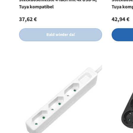
Tuya kompatibel
Tuya komp
Normaler Preis
Normale
37,62 €
42,94 €
Bald wieder da!