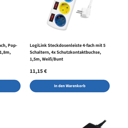
ach, Pop-
LogiLink Steckdosenleiste 4-fach mit 5
 1,8m,
Schaltern, 4x Schutzkontaktbuchse,
1,5m, Weiß/Bunt
Normaler Preis
11,15 €
In den Warenkorb