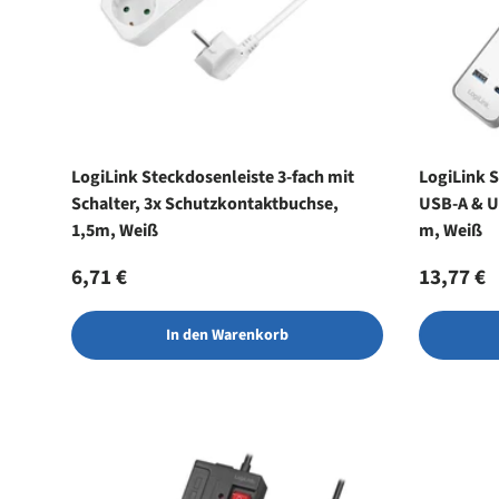
LogiLink Steckdosenleiste 3-fach mit
LogiLink S
Schalter, 3x Schutzkontaktbuchse,
USB-A & U
1,5m, Weiß
m, Weiß
Normaler Preis
Normale
6,71 €
13,77 €
In den Warenkorb