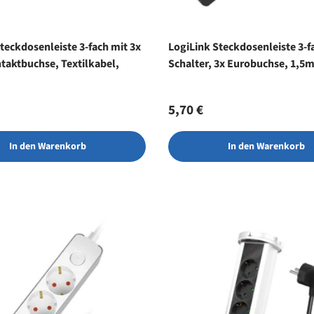
teckdosenleiste 3-fach mit 3x
LogiLink Steckdosenleiste 3-f
taktbuchse, Textilkabel,
Schalter, 3x Eurobuchse, 1,5
r Preis
Normaler Preis
5,70 €
In den Warenkorb
In den Warenkorb