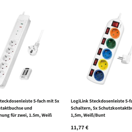
teckdosenleiste 5-fach mit 5x
LogiLink Steckdosenleiste 5-f
taktbuchse und
Schaltern, 5x Schutzkontaktb
nung für zwei, 1.5m, Weiß
1,5m, Weiß/Bunt
r Preis
Normaler Preis
11,77 €