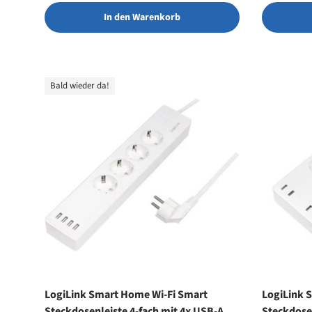
In den Warenkorb
Bald wieder da!
LogiLink Smart Home Wi-Fi Smart
LogiLink 
Steckdosenleiste 4-fach mit 4x USB-A,
Steckdosen