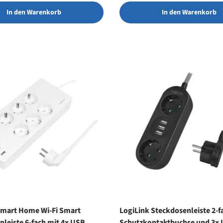
In den Warenkorb
In den Warenkorb
Smart Home Wi-Fi Smart
LogiLink Steckdosenleiste 2-f
leiste 6-fach mit 4x USB,
Schutzkontaktbuchse und 3x