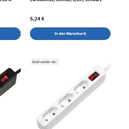
Normaler Preis
5,24 €
In den Warenkorb
Bald wieder da!