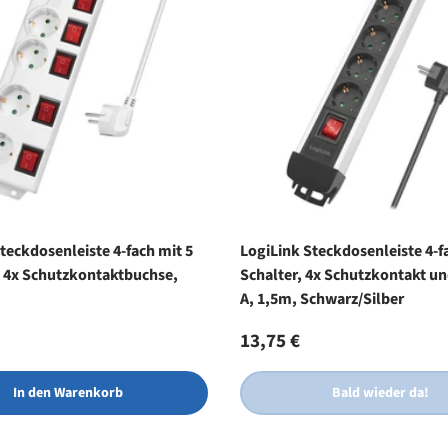
teckdosenleiste 4-fach mit 5
LogiLink Steckdosenleiste 4-f
, 4x Schutzkontaktbuchse,
Schalter, 4x Schutzkontakt u
A, 1,5m, Schwarz/Silber
r Preis
Normaler Preis
13,75 €
In den Warenkorb
Bald wieder da!