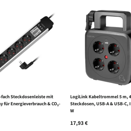
-fach Steckdosenleiste mit
LogiLink Kabeltrommel 5 m, 
y für Energieverbrauch & CO₂-
Steckdosen, USB-A & USB-C, I
W
r Preis
Normaler Preis
17,93 €