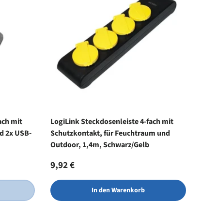
ach mit
LogiLink Steckdosenleiste 4-fach mit
nd 2x USB-
Schutzkontakt, für Feuchtraum und
Outdoor, 1,4m, Schwarz/Gelb
Normaler Preis
9,92 €
In den Warenkorb