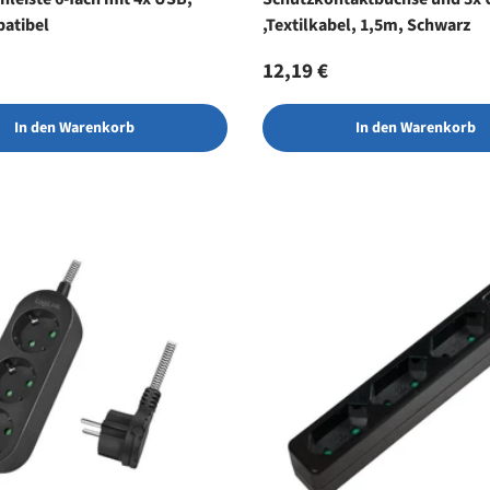
atibel
,Textilkabel, 1,5m, Schwarz
r Preis
Normaler Preis
12,19 €
In den Warenkorb
In den Warenkorb