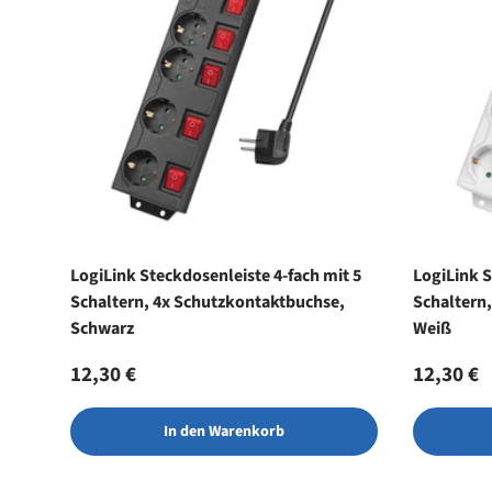
LogiLink Steckdosenleiste 4-fach mit 5
LogiLink S
Schaltern, 4x Schutzkontaktbuchse,
Schaltern
Schwarz
Weiß
Normaler Preis
Normale
12,30 €
12,30 €
In den Warenkorb