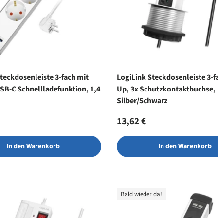
teckdosenleiste 3-fach mit
LogiLink Steckdosenleiste 3-f
SB-C Schnellladefunktion, 1,4
Up, 3x Schutzkontaktbuchse,
Silber/Schwarz
r Preis
Normaler Preis
13,62 €
In den Warenkorb
In den Warenkorb
Bald wieder da!