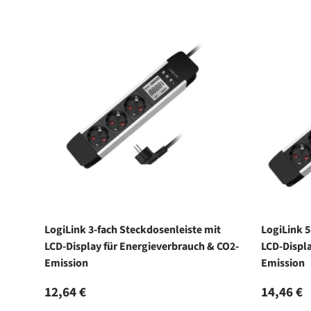
LogiLink 3-fach Steckdosenleiste mit
LogiLink 5
LCD-Display für Energieverbrauch & CO2-
LCD-Displa
Emission
Emission
Normaler Preis
Normale
12,64 €
14,46 €