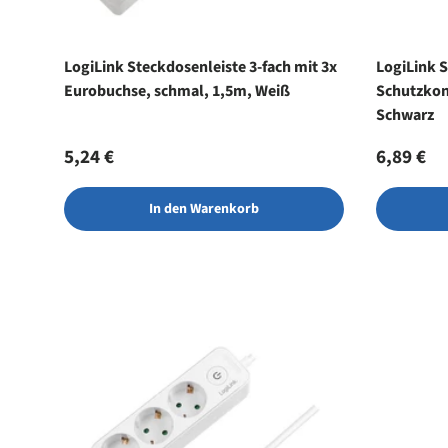
LogiLink Steckdosenleiste 3-fach mit 3x
LogiLink S
Eurobuchse, schmal, 1,5m, Weiß
Schutzkon
Schwarz
Normaler Preis
Normale
5,24 €
6,89 €
In den Warenkorb