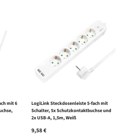
ach mit 6
LogiLink Steckdosenleiste 5-fach mit
uchse,
Schalter, 5x Schutzkontaktbuchse und
2x USB-A, 1,5m, Weiß
Normaler Preis
9,58 €