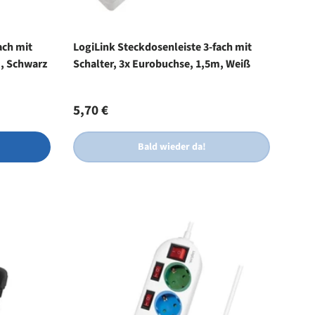
ach mit
LogiLink Steckdosenleiste 3-fach mit
m, Schwarz
Schalter, 3x Eurobuchse, 1,5m, Weiß
Normaler Preis
5,70 €
Bald wieder da!