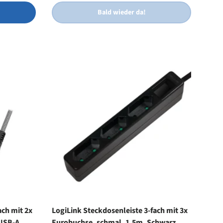
Bald wieder da!
ach mit 2x
LogiLink Steckdosenleiste 3-fach mit 3x
 USB-A
Eurobuchse, schmal, 1,5m, Schwarz