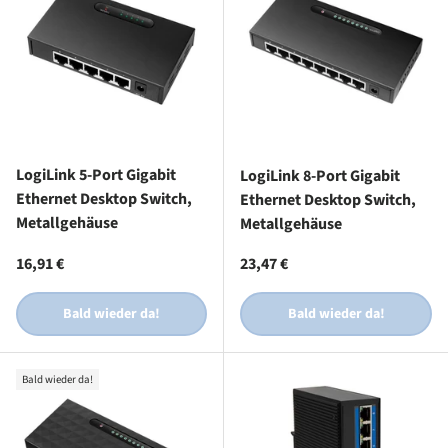
LogiLink 5-Port Gigabit
LogiLink 8-Port Gigabit
Ethernet Desktop Switch,
Ethernet Desktop Switch,
Metallgehäuse
Metallgehäuse
Normaler Preis
Normaler Preis
16,91 €
23,47 €
Bald wieder da!
Bald wieder da!
Bald wieder da!