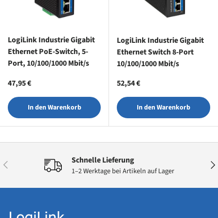
LogiLink Industrie Gigabit
LogiLink Industrie Gigabit
Ethernet PoE-Switch, 5-
Ethernet Switch 8-Port
Port, 10/100/1000 Mbit/s
10/100/1000 Mbit/s
Normaler Preis
Normaler Preis
47,95 €
52,54 €
In den Warenkorb
In den Warenkorb
Schnelle Lieferung
Vorherige
Näc
1–2 Werktage bei Artikeln auf Lager