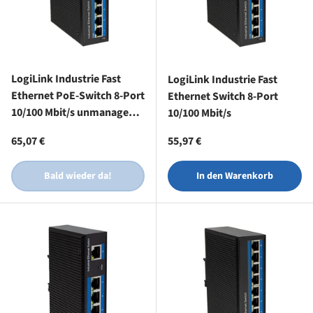
LogiLink Industrie Fast
LogiLink Industrie Fast
Ethernet PoE-Switch 8-Port
Ethernet Switch 8-Port
10/100 Mbit/s unmanaged
10/100 Mbit/s
Netzwerk-Switch
Normaler Preis
Normaler Preis
65,07 €
55,97 €
Bald wieder da!
In den Warenkorb