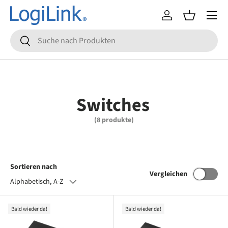
Menü
Direkt zum Inhalt
Einloggen
Einkaufsko
Suchen
Suchen
Switches
(8 produkte)
Sortieren nach
Vergleichen
Alphabetisch, A-Z
Bald wieder da!
Bald wieder da!