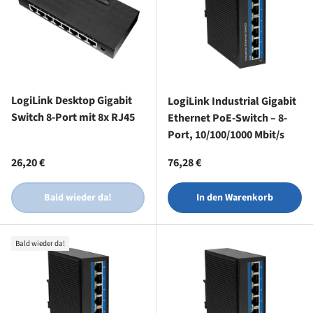
LogiLink Desktop Gigabit
LogiLink Industrial Gigabit
Switch 8-Port mit 8x RJ45
Ethernet PoE-Switch – 8-
Port, 10/100/1000 Mbit/s
Normaler Preis
Normaler Preis
26,20 €
76,28 €
Bald wieder da!
In den Warenkorb
Bald wieder da!