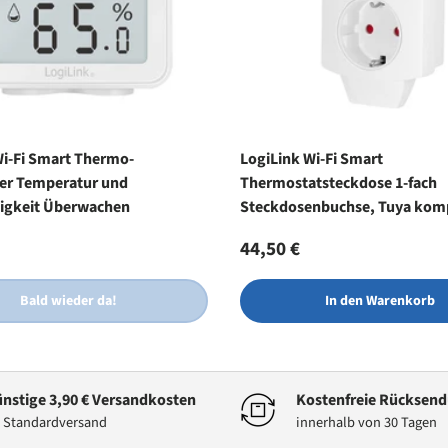
Wi-Fi Smart Thermo-
LogiLink Wi-Fi Smart
r Temperatur und
Thermostatsteckdose 1-fach
tigkeit Überwachen
Steckdosenbuchse, Tuya kom
r Preis
Normaler Preis
44,50 €
Bald wieder da!
In den Warenkorb
nstige 3,90 € Versandkosten
Kostenfreie Rücksen
 Standardversand
innerhalb von 30 Tagen