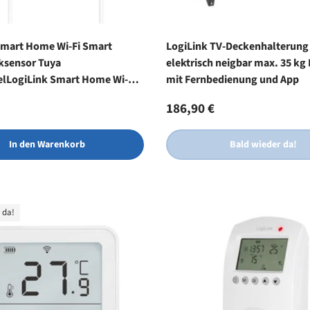
Smart Home Wi-Fi Smart
LogiLink TV-Deckenhalterung
ksensor Tuya
elektrisch neigbar max. 35 kg
lLogiLink Smart Home Wi-Fi
mit Fernbedienung und App
serlecksensor Tuya
r Preis
Normaler Preis
186,90 €
el
In den Warenkorb
Bald wieder da!
 da!