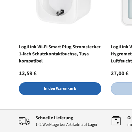
LogiLink Wi-Fi Smart Plug Stromstecker
LogiLink 
1-fach Schutzkontaktbuchse, Tuya
Hygromete
kompatibel
Luftfeuch
Normaler Preis
Normale
13,59 €
27,00 €
In den Warenkorb
Schnelle Lieferung
Gü
1–2 Werktage bei Artikeln auf Lager
im