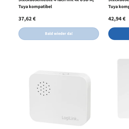
Tuya kompatibel
Tuya komp
Normaler Preis
Normale
37,62 €
42,94 €
Bald wieder da!