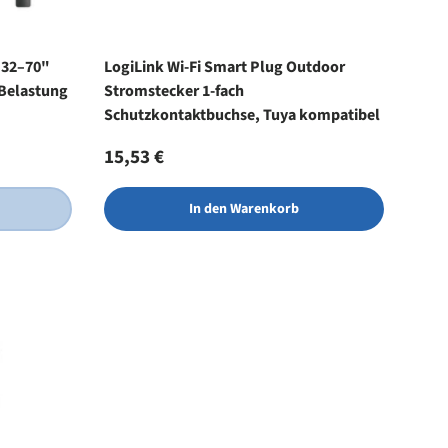
 32–70"
LogiLink Wi-Fi Smart Plug Outdoor
 Belastung
Stromstecker 1-fach
Schutzkontaktbuchse, Tuya kompatibel
Normaler Preis
15,53 €
In den Warenkorb