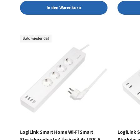
In den Warenkorb
Bald wieder da!
LogiLink Smart Home Wi-Fi Smart
LogiLink 
Steckdosenleiste 4-fach mit 4x USB-A,
Steckdosen