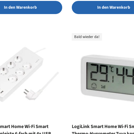
In den Warenkorb
In den Warenkorb
Bald wieder da!
Smart Home Wi-Fi Smart
LogiLink Smart Home Wi-Fi S
leiste 6-fach mit 4x USB,
Thermo-Hygrometer Tuya ko