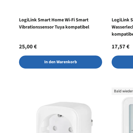
LogiLink Smart Home Wi-Fi Smart
LogiLink 
Vibrationssensor Tuya kompatibel
Wasserlec
kompatibe
Smart Was
Normaler Preis
Normale
25,00 €
17,57 €
kompatib
In den Warenkorb
Bald wieder