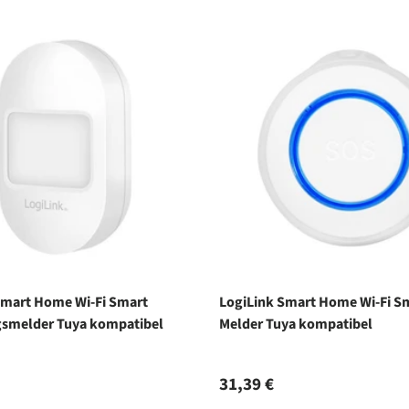
Smart Home Wi-Fi Smart
LogiLink Smart Home Wi-Fi S
smelder Tuya kompatibel
Melder Tuya kompatibel
r Preis
Normaler Preis
31,39 €