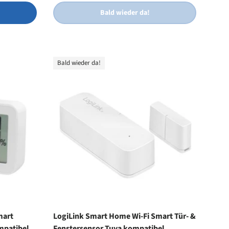
Bald wieder da!
Bald wieder da!
mart
LogiLink Smart Home Wi-Fi Smart Tür- &
mpatibel
Fenstersensor Tuya kompatibel