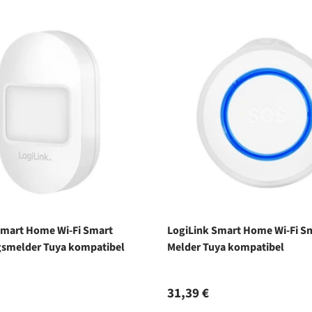
Smart Home Wi-Fi Smart
LogiLink Smart Home Wi-Fi S
smelder Tuya kompatibel
Melder Tuya kompatibel
r Preis
Normaler Preis
31,39 €