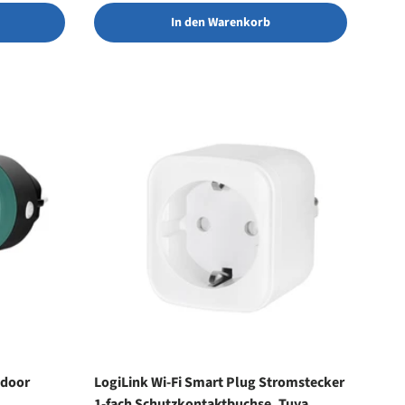
In den Warenkorb
tdoor
LogiLink Wi-Fi Smart Plug Stromstecker
1-fach Schutzkontaktbuchse, Tuya