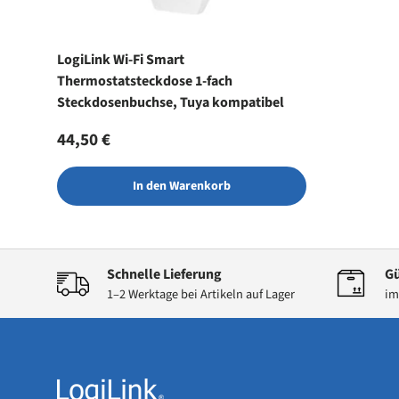
LogiLink Wi-Fi Smart
Thermostatsteckdose 1-fach
Steckdosenbuchse, Tuya kompatibel
Normaler Preis
44,50 €
In den Warenkorb
Schnelle Lieferung
Gü
1–2 Werktage bei Artikeln auf Lager
im