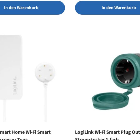
In den Warenkorb
In den Warenkorb
Smart Home Wi-Fi Smart
LogiLink Wi-Fi Smart Plug Ou
ksensor Tuya
Stromstecker 1-fach