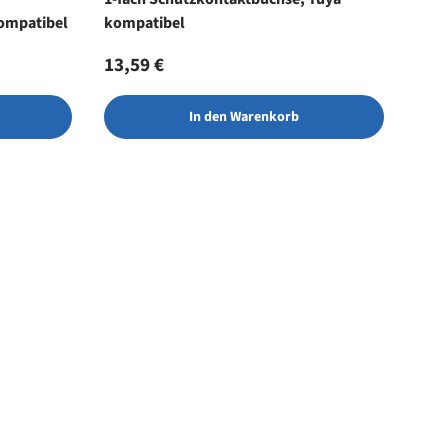
ompatibel
kompatibel
Normaler Preis
13,59 €
In den Warenkorb