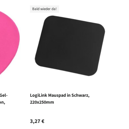
Bald wieder da!
Gel-
LogiLink Mauspad in Schwarz,
on,
220x250mm
Normaler Preis
3,27 €