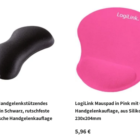
Handgelenkstützendes
LogiLink Mauspad in Pink mit 
in Schwarz, rutschfeste
Handgelenkauflage, aus Silik
che Handgelenkauflage
230x204mm
r Preis
Normaler Preis
5,96 €