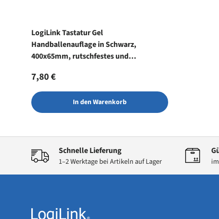
LogiLink Tastatur Gel
Handballenauflage in Schwarz,
400x65mm, rutschfestes und
ergonomisch Design
Normaler Preis
7,80 €
In den Warenkorb
Schnelle Lieferung
Gü
1–2 Werktage bei Artikeln auf Lager
im