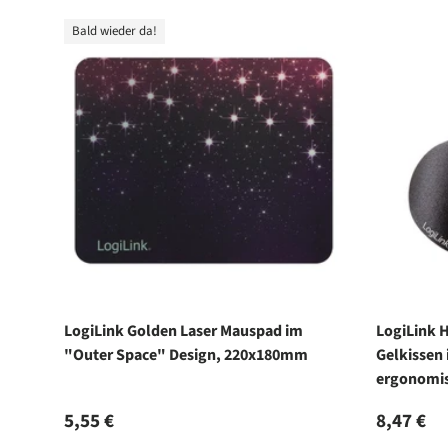
Bald wieder da!
LogiLink Golden Laser Mauspad im
LogiLink 
"Outer Space" Design, 220x180mm
Gelkissen 
ergonomis
Normaler Preis
Normale
5,55 €
8,47 €