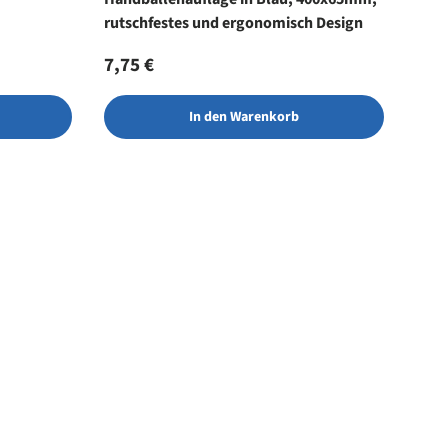
rutschfestes und ergonomisch Design
Normaler Preis
7,75 €
In den Warenkorb