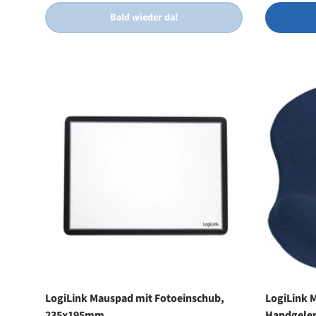
Bald wieder da!
LogiLink Mauspad mit Fotoeinschub,
LogiLink 
235x195mm
Handgelenk