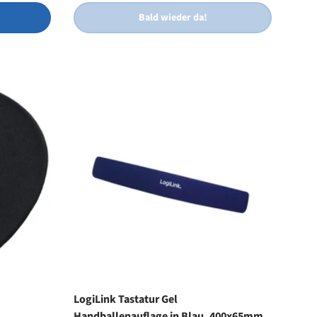
Bald wieder da!
LogiLink Tastatur Gel
Handballenauflage in Blau, 400x65mm,