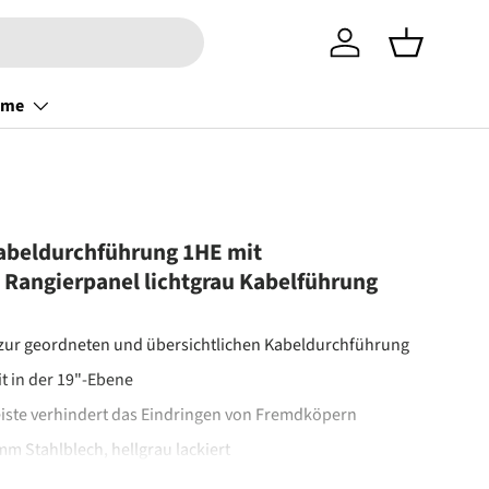
Einloggen
Einkaufsko
ome
Kabeldurchführung 1HE mit
 Rangierpanel lichtgrau Kabelführung
zur geordneten und übersichtlichen Kabeldurchführung
t in der 19"-Ebene
eiste verhindert das Eindringen von Fremdköpern
mm Stahlblech, hellgrau lackiert