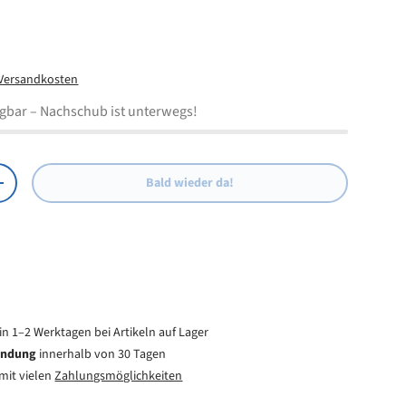
eis
Versandkosten
ügbar
– Nachschub ist unterwegs!
Bald wieder da!
Menge erhöhen
in 1–2 Werktagen bei Artikeln auf Lager
endung
innerhalb von 30 Tagen
mit vielen
Zahlungsmöglichkeiten