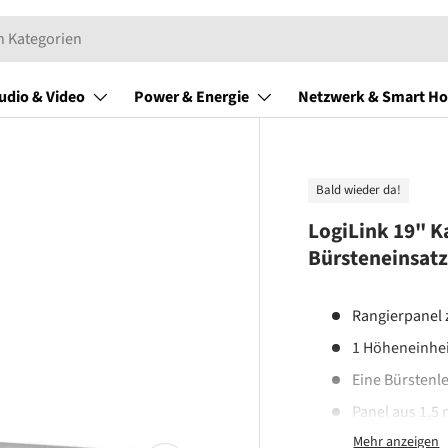
udio & Video
Power & Energie
Netzwerk & Smart H
Bald wieder da!
LogiLink 19" 
Bürsteneinsatz
Rangierpanel 
1 Höheneinhei
Eine Bürstenl
Panel aus 1,5 