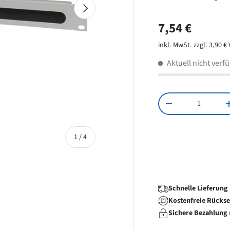
Nächste
Normaler Pr
7,54 €
inkl. MwSt. zzgl. 3,90 €
Aktuell nicht verf
Anzahl
Menge verringern
von
1
/
4
Schnelle Lieferung
Kostenfreie Rücks
Sichere Bezahlung
 laden
Galerieansicht laden