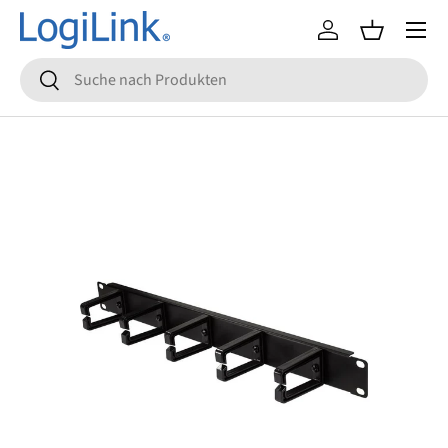
Menü
Direkt zum Inhalt
Einloggen
Einkaufsko
Suchen
Suchen
Zu Produktinformationen springen