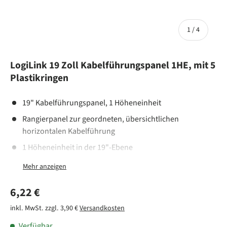
von
1
/
4
LogiLink 19 Zoll Kabelführungspanel 1HE, mit 5
Plastikringen
19" Kabelführungspanel, 1 Höheneinheit
Rangierpanel zur geordneten, übersichtlichen
horizontalen Kabelführung
1 Höheneinheit in der 19"-Ebene
5 verstellbare Kunststoffbügel zur Kabelführung
Panel aus 1,5 mm Stahlblech, hellgrau oder schwarz
Normaler Preis
6,22 €
lackiert
inkl. MwSt. zzgl. 3,90 €
Versandkosten
Verfügbar