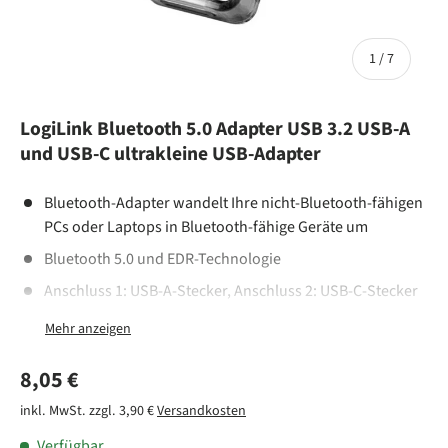
von
1
/
7
LogiLink Bluetooth 5.0 Adapter USB 3.2 USB-A
und USB-C ultrakleine USB-Adapter
Bluetooth-Adapter wandelt Ihre nicht-Bluetooth-fähigen
PCs oder Laptops in Bluetooth-fähige Geräte um
Bluetooth 5.0 und EDR-Technologie
Anschluss 1: USB-A-Stecker, Anschluss 2: USB-C-Stecker
Mini-Größe, perfekt für unterwegs
Kompatibel mit Windows (XP/Vista/7/8/8.1/10)
Normaler Preis
8,05 €
Schnelle Kopplung
inkl. MwSt. zzgl. 3,90 €
Versandkosten
Stabile und energiesparende Verbindung
Verfügbar