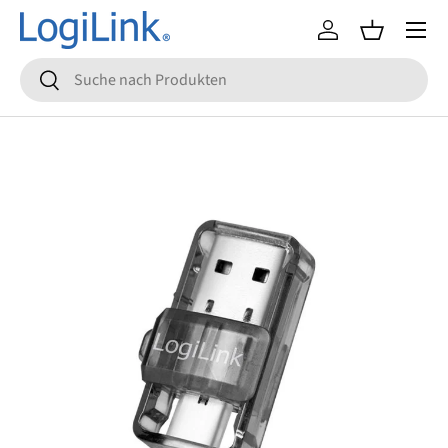
Menü
Direkt zum Inhalt
Einloggen
Einkaufsko
Suchen
Suchen
Zu Produktinformationen springen