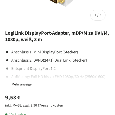
von
1
/
2
LogiLink DisplayPort-Adapter, mDP/M zu DVI/M,
1080p, weiß, 3 m
Anschluss 1: Mini DisplayPort (Stecker)
Anschluss 2: DVI-D(24+1) Dual Link (Stecker)
Entspricht DisplayPort 1.2
Auflösung: Full HD bis zu FHD 1080p/60 Hz (2560x1600)
Datenrate: Bis zu 7,92 GBit/s
Unterstützt: RBR, HBR, DPCP, HDCP 1.3
Normaler Preis
9,53 €
2x geschirmt
inkl. MwSt. zzgl. 3,90 €
Versandkosten
Verfügbar