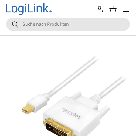
Menü
Direkt zum Inhalt
Einloggen
Einkaufsko
Suchen
Suchen
Zu Produktinformationen springen