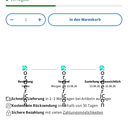
Anzahl
In den Warenkorb
Menge verringern
Menge erhöhen
Bestellung
Versand
Zustellung voraussichtlich
Heute
Morgen
→
13.08.26
13.08.26
→
15.08.26
Schnelle Lieferung
in 1–2 Werktagen bei Artikeln auf Lager
Kostenfreie Rücksendung
innerhalb von 30 Tagen
Sichere Bezahlung
mit vielen
Zahlungsmöglichkeiten