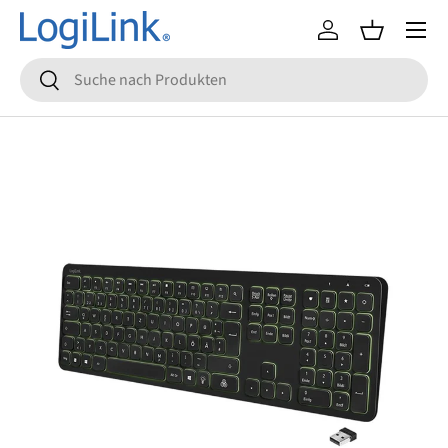
Menü
Direkt zum Inhalt
Einloggen
Einkaufsko
Suchen
Suchen
Zu Produktinformationen springen