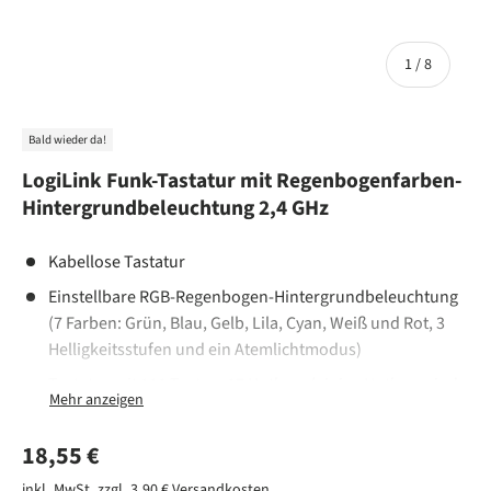
von
1
/
8
Bald wieder da!
LogiLink Funk-Tastatur mit Regenbogenfarben-
Hintergrundbeleuchtung 2,4 GHz
Kabellose Tastatur
Einstellbare RGB-Regenbogen-Hintergrundbeleuchtung
(7 Farben: Grün, Blau, Gelb, Lila, Cyan, Weiß und Rot, 3
Helligkeitsstufen und ein Atemlichtmodus)
Tastatur mit 111 Tasten, 17 Hotkeys (einige Hotkeys sind
nur für Windows)
Flache Tasten ermöglichen ein komfortables, präzises
Normaler Preis
18,55 €
und leises Tippen
inkl. MwSt. zzgl. 3,90 €
Versandkosten