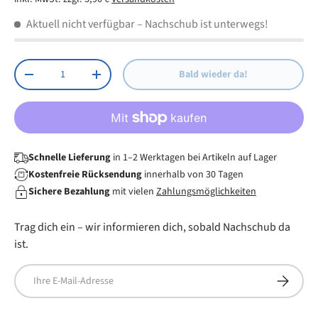
Hochgeschwindigkeits 2,4-GHz-Funktechnologie
Aktuell nicht verfügbar
– Nachschub ist unterwegs!
Lange Akkulaufzeit
Reichweite: Bis zu 10 m
Anzahl
Bald wieder da!
Menge verringern
Menge erhöhen
Schnelle Lieferung
in 1–2 Werktagen bei Artikeln auf Lager
Kostenfreie Rücksendung
innerhalb von 30 Tagen
Sichere Bezahlung
mit vielen
Zahlungsmöglichkeiten
Trag dich ein – wir informieren dich, sobald Nachschub da
ist.
E-Mail
Abonnier