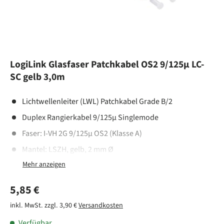
LogiLink Glasfaser Patchkabel OS2 9/125µ LC-
SC gelb 3,0m
Lichtwellenleiter (LWL) Patchkabel Grade B/2
Duplex Rangierkabel 9/125µ Singlemode
Faser: I-VH 2G 9/125µ OS2 (Klasse A)
Mantel: LSZH, gelb, 2 mm Ø
Anwendung: bis 100 Gbit/s / 40 km
Standard: ISO/IEC 11801, IEC-61753-1, IEC-60793-2-50
Normaler Preis
5,85 €
Qualität: Jedes Kabel ist mit einem Prüfprotokoll
inkl. MwSt. zzgl. 3,90 €
Versandkosten
versehen
Verfügbar