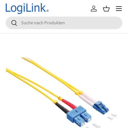
Menü
Direkt zum Inhalt
Einloggen
Einkaufsko
Suchen
Suchen
Zu Produktinformationen springen