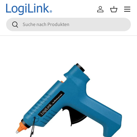
Menü
Direkt zum Inhalt
Einloggen
Einkaufsko
Suchen
Suchen
Zu Produktinformationen springen