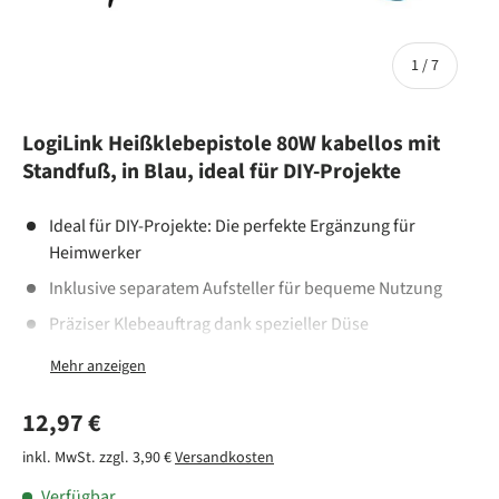
von
1
/
7
LogiLink Heißklebepistole 80W kabellos mit
Standfuß, in Blau, ideal für DIY-Projekte
Ideal für DIY-Projekte: Die perfekte Ergänzung für
Heimwerker
Inklusive separatem Aufsteller für bequeme Nutzung
Präziser Klebeauftrag dank spezieller Düse
Kabellose Flexibilität: Einsatz an verschiedenen Orten
ohne Einschränkungen
Normaler Preis
12,97 €
Zum Kleben, Abdichten und Füllen von Fugen sowie für
Bastel- und Dekorationsprojekte rund ums Haus
inkl. MwSt. zzgl. 3,90 €
Versandkosten
Lieferung mit 2 Heißklebestiften; passend für 11,2 mm
Verfügbar