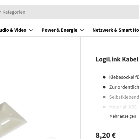
udio & Video
Power & Energie
Netzwerk & Smart H
LogiLink Kabel
Klebesockel f
Zur ordentlic
Selbstkleben
Material: ABS
Farbe: Natur
Normaler Pr
8,20 €