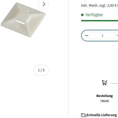
Nächste
inkl. MwSt. zzgl. 3,90 €
Verfügbar
Anzahl
Menge verringern
von
1
/
3
Bestellung
Heute
 laden
Schnelle Lieferung