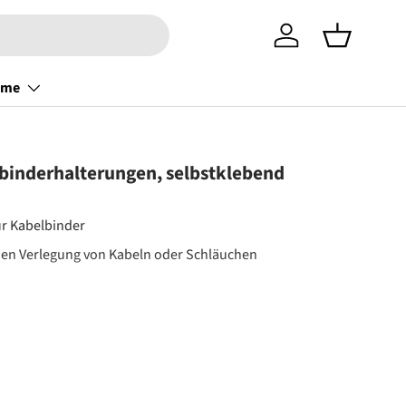
Einloggen
Einkaufsko
ome
binderhalterungen, selbstklebend
ür Kabelbinder
hen Verlegung von Kabeln oder Schläuchen
d
eis