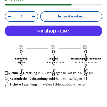
elektromagnetische Induktion
360° drehbar für einen perfekten Blickwinkel
Anzahl
In den Warenkorb
Menge verringern
Menge erhöhen
Bestellung
Versand
Zustellung voraussichtlich
Heute
10.08.26
→
12.08.26
11.08.26
→
13.08.26
Schnelle Lieferung
in 1–2 Werktagen bei Artikeln auf Lager
Kostenfreie Rücksendung
innerhalb von 30 Tagen
Sichere Bezahlung
mit vielen
Zahlungsmöglichkeiten