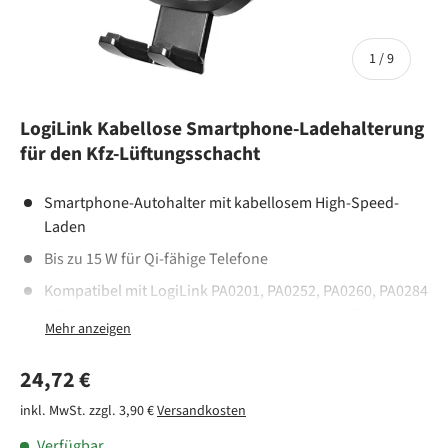
von
1
/
9
LogiLink Kabellose Smartphone-Ladehalterung
für den Kfz-Lüftungsschacht
Smartphone-Autohalter mit kabellosem High-Speed-
Laden
Bis zu 15 W für Qi-fähige Telefone
Kompatibel mit LogiLink PA0201, PA0252, PA0260, PA0284
QC/PD-Autoladegeräten mit 20 W oder höher (PA0260 &
PA0284 erfordern ein USB-C-zu-USB-C-Kabel)
Geeignet für 4,7–7" Smartphones
Normaler Preis
24,72 €
Erweiterte Breite der Halterung: 66–97 mm
inkl. MwSt. zzgl. 3,90 €
Versandkosten
Klemm-Arm: Automatisches Öffnen/Schließen durch
Verfügbar