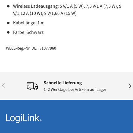
Wireless Ladeausgang: 5 V/1 A (5 W), 7,5 V/1 A (7,5 W), 9
V/1,12 A (10 W), 9 V/1,66 A (15 W)
Kabellänge: 1 m
Farbe: Schwarz
WEEE-Reg.-Nr. DE.: 81077960
Schnelle Lieferung
Vorherige
Näc
1–2 Werktage bei Artikeln auf Lager