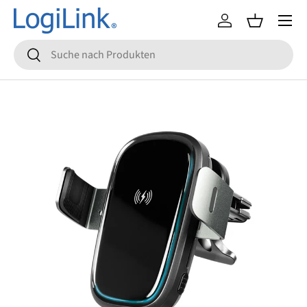
Menü
Direkt zum Inhalt
Einloggen
Einkaufsko
Suchen
Suchen
Zu Produktinformationen springen