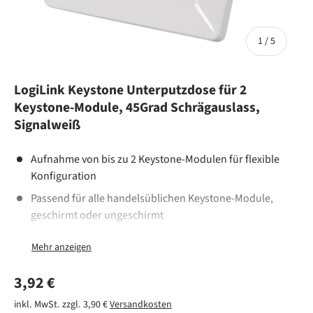
von
1
/
5
LogiLink Keystone Unterputzdose für 2
Keystone-Module, 45Grad Schrägauslass,
Signalweiß
Aufnahme von bis zu 2 Keystone-Modulen für flexible
Konfiguration
Passend für alle handelsüblichen Keystone-Module,
geschirmt oder ungeschirmt
Müheloses Einrasten der Module in den Montagerahmen
für einfache Installation
Ideal für Unterputzmontage, auch für Aufputzmontage
Normaler Preis
3,92 €
geeignet mit entsprechendem Leergehäuse
inkl. MwSt. zzgl. 3,90 €
Versandkosten