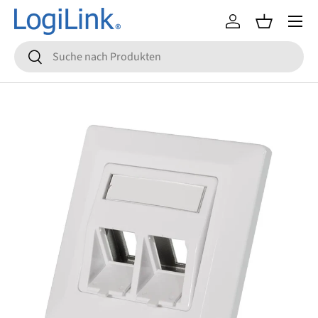
Menü
Direkt zum Inhalt
Einloggen
Einkaufsko
Suchen
Suchen
Zu Produktinformationen springen