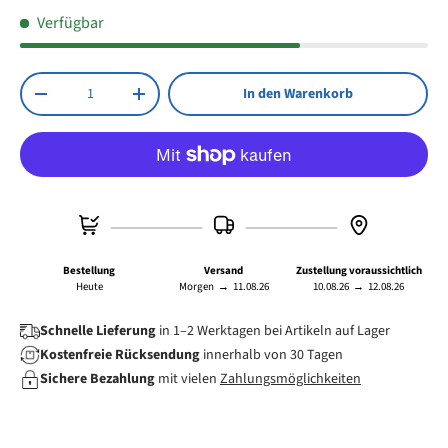
Zwei RJ45 Buchsen für vielseitige
Verfügbar
Netzwerkanwendungen
Anzahl
In den Warenkorb
Menge verringern
Menge erhöhen
Bestellung
Versand
Zustellung voraussichtlich
Heute
Morgen
→
11.08.26
10.08.26
→
12.08.26
Schnelle Lieferung
in 1–2 Werktagen bei Artikeln auf Lager
Kostenfreie Rücksendung
innerhalb von 30 Tagen
Sichere Bezahlung
mit vielen
Zahlungsmöglichkeiten