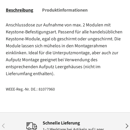
Beschreibung
Produktinformationen
Anschlussdose zur Aufnahme von max. 2 Modulen mit
Keystone-Befestigungsart. Passend für alle handelsüblichen
Keystone-Module, egal ob geschirmt oder ungeschirmt. Die
Module lassen sich mühelos in den Montagerahmen
einklinken. Ideal für die Unterputzmontage, aber auch zur
Aufputz Montage geeignet bei Verwendung des
entsprechenden Aufputz Leergehäuses (nicht im
Lieferumfang enthalten).
WEEE-Reg.-Nr. DE.: 81077960
Schnelle Lieferung
Vorherige
Näc
1–2 Werktage bei Artikeln auf Lager