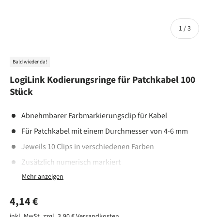
von
1
/
3
Bald wieder da!
LogiLink Kodierungsringe für Patchkabel 100
Stück
Abnehmbarer Farbmarkierungsclip für Kabel
Für Patchkabel mit einem Durchmesser von 4-6 mm
Jeweils 10 Clips in verschiedenen Farben
Zusätzlich numerisch markiert
Normaler Preis
4,14 €
inkl. MwSt. zzgl. 3,90 €
Versandkosten