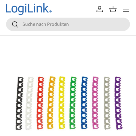
Menü
Direkt zum Inhalt
Einloggen
Einkaufsko
Suchen
Suchen
Zu Produktinformationen springen