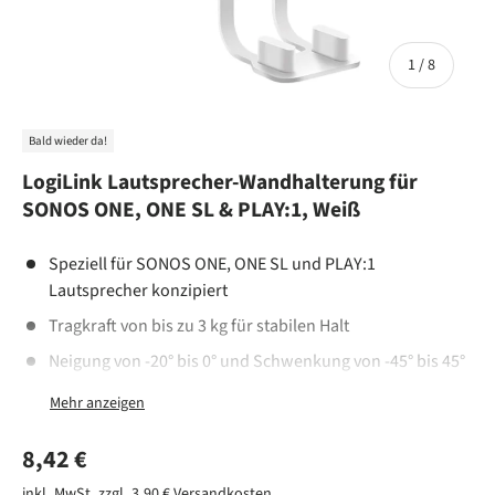
von
1
/
8
Bald wieder da!
LogiLink Lautsprecher-Wandhalterung für
SONOS ONE, ONE SL & PLAY:1, Weiß
Speziell für SONOS ONE, ONE SL und PLAY:1
Lautsprecher konzipiert
Tragkraft von bis zu 3 kg für stabilen Halt
Neigung von -20° bis 0° und Schwenkung von -45° bis 45°
Lautsprecheraufnahme drehbar um 360° für optimale
Soundrichtung
Normaler Preis
8,42 €
Integriertes Kabelmanagement für Ordnung und
Sauberkeit
inkl. MwSt. zzgl. 3,90 €
Versandkosten