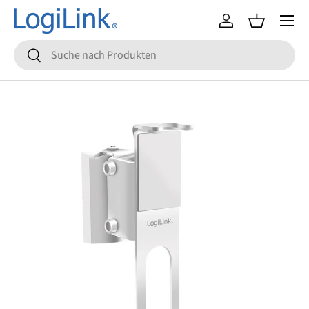
Menü
Direkt zum Inhalt
Einloggen
Einkaufsko
Suchen
Suchen
Zu Produktinformationen springen