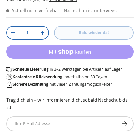
Einfache Installation für volle Bewegungsfreiheit
Aktuell nicht verfügbar
– Nachschub ist unterwegs!
Robuste Konstruktion aus Stahl, Farbe: Weiß
Anzahl
Bald wieder da!
Menge verringern
Menge erhöhen
Schnelle Lieferung
in 1–2 Werktagen bei Artikeln auf Lager
Kostenfreie Rücksendung
innerhalb von 30 Tagen
Sichere Bezahlung
mit vielen
Zahlungsmöglichkeiten
Trag dich ein – wir informieren dich, sobald Nachschub da
ist.
E-Mail
Abonnier