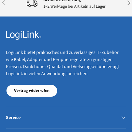
Vorherige
Näc
1–2 Werktage bei Artikeln auf Lager
LogiLink bietet praktisches und zuverlässiges IT-Zubehör
wie Kabel, Adapter und Peripheriegeräte zu günstigen
Preisen. Dank hoher Qualität und Vielseitigkeit überzeugt
LogiLink in vielen Anwendungsbereichen.
Vertrag widerrufen
Service