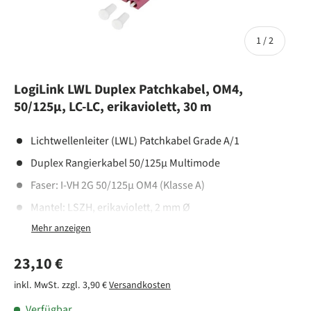
von
1
/
2
LogiLink LWL Duplex Patchkabel, OM4,
50/125µ, LC-LC, erikaviolett, 30 m
Lichtwellenleiter (LWL) Patchkabel Grade A/1
Duplex Rangierkabel 50/125µ Multimode
Faser: I-VH 2G 50/125µ OM4 (Klasse A)
Mantel: LSZH, erikaviolett, 2 mm Ø
Anwendung: bis 40 Gbit/s / 125 m
Standard: ISO/IEC 11801, IEC60793-2-10, IEC-61753-222-2
Normaler Preis
23,10 €
Qualität: Jedes Kabel ist mit einem Prüfprotokoll
inkl. MwSt. zzgl. 3,90 €
Versandkosten
versehen
Verfügbar