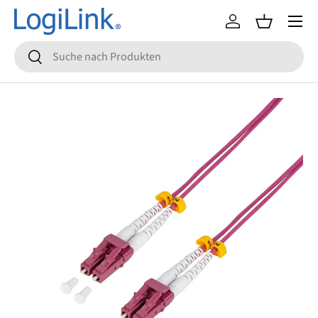
Menü
Direkt zum Inhalt
Einloggen
Einkaufsko
Suchen
Suchen
Zu Produktinformationen springen