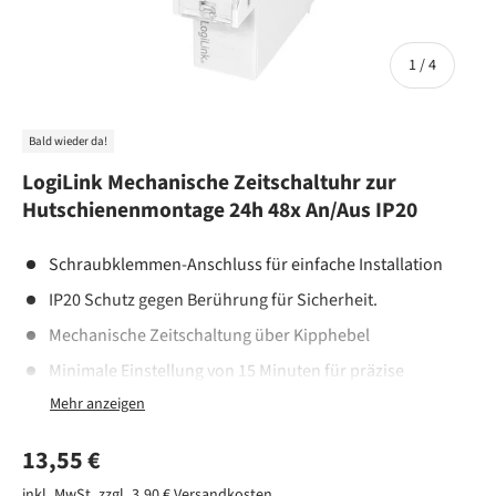
von
1
/
4
Bald wieder da!
LogiLink Mechanische Zeitschaltuhr zur
Hutschienenmontage 24h 48x An/Aus IP20
Schraubklemmen-Anschluss für einfache Installation
IP20 Schutz gegen Berührung für Sicherheit.
Mechanische Zeitschaltung über Kipphebel
Minimale Einstellung von 15 Minuten für präzise
Steuerung
Einstellbare Zeit von maximal 24 Stunden mit bis zu 48
Normaler Preis
13,55 €
Ein/Aus-Programmierungen
Passend für 35 mm DIN Schienen, mit Schalter für
inkl. MwSt. zzgl. 3,90 €
Versandkosten