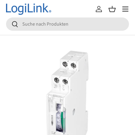
Menü
Direkt zum Inhalt
Einloggen
Einkaufsko
Suchen
Suchen
Zu Produktinformationen springen