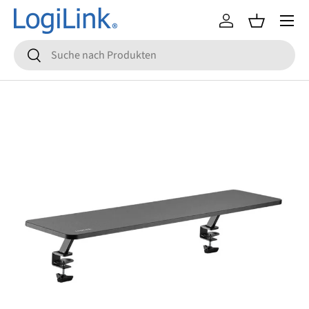
Menü
Direkt zum Inhalt
Einloggen
Einkaufsko
Suchen
Suchen
Zu Produktinformationen springen