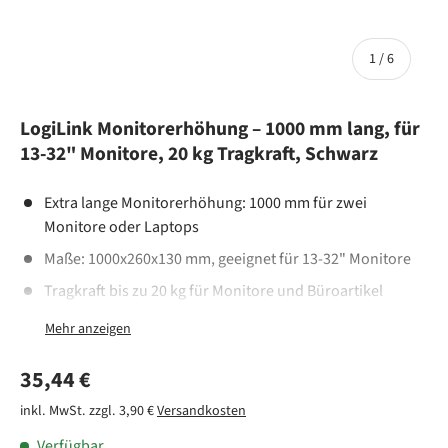
von
1
/
6
LogiLink Monitorerhöhung – 1000 mm lang, für
13-32" Monitore, 20 kg Tragkraft, Schwarz
Extra lange Monitorerhöhung: 1000 mm für zwei
Monitore oder Laptops
Maße: 1000x260x130 mm, geeignet für 13-32" Monitore
Tragkraft bis zu 20 kg für Monitore und Büroartikel
Ergonomische Sitzposition für mehr Komfort
Zwei stabile Klemmen für sicheren Halt an
Normaler Preis
35,44 €
Schreibtischen bis 3,3 cm Dicke
Zusätzlicher Stauraum für Schreibtischutensilien
inkl. MwSt. zzgl. 3,90 €
Versandkosten
Robuste Konstruktion aus Stahl, Spanplatten und
Verfügbar