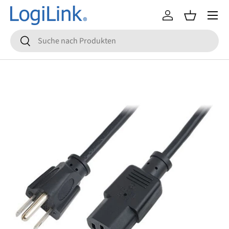
Menü
Direkt zum Inhalt
Einloggen
Einkaufsko
Suchen
Suchen
Zu Produktinformationen springen