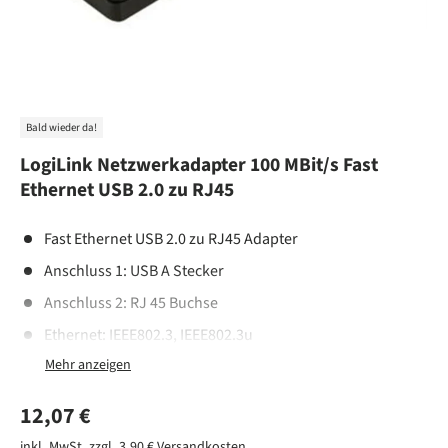
Bald wieder da!
LogiLink Netzwerkadapter 100 MBit/s Fast
Ethernet USB 2.0 zu RJ45
Fast Ethernet USB 2.0 zu RJ45 Adapter
Anschluss 1: USB A Stecker
Anschluss 2: RJ 45 Buchse
Ethernet: IEEE802.3, IEEE802.3u
Max. Geschwindigkeit: 10/100 MBit/s; Automatische
Geschwindigkeitserkennung
Normaler Preis
12,07 €
Spezifikation gemäß USB 2.0 Standard
inkl. MwSt. zzgl. 3,90 €
Versandkosten