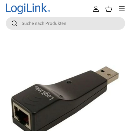
Menü
Direkt zum Inhalt
Einloggen
Einkaufsko
Suchen
Suchen
Zu Produktinformationen springen