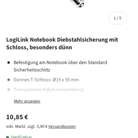
von
1
/
5
LogiLink Notebook Diebstahlsicherung mit
Schloss, besonders dünn
Befestigung am Notebook über den Standard
Sicherheitsschlitz
Dünnes T-Schloss: Ø15 x 35 mm
Transparente Kabelummantelung
Schloss mit 2 Schlüsseln
Kabellänge: 1,8m
Normaler Preis
10,85 €
inkl. MwSt. zzgl. 3,90 €
Versandkosten
Verfügbar