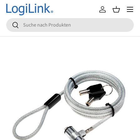
Menü
Direkt zum Inhalt
Einloggen
Einkaufsko
Suchen
Suchen
Zu Produktinformationen springen