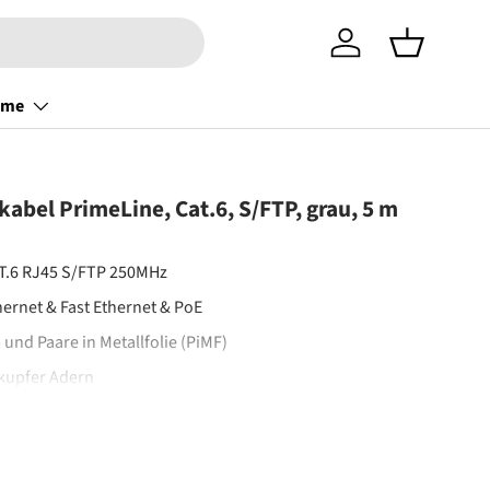
Einloggen
Einkaufsko
ome
kabel PrimeLine, Cat.6, S/FTP, grau, 5 m
T.6 RJ45 S/FTP 250MHz
hernet & Fast Ethernet & PoE
und Paare in Metallfolie (PiMF)
kupfer Adern
frei u. flammwidrig), IEC60332-1-2
, EN50173 & TIA/EIA-568
eis