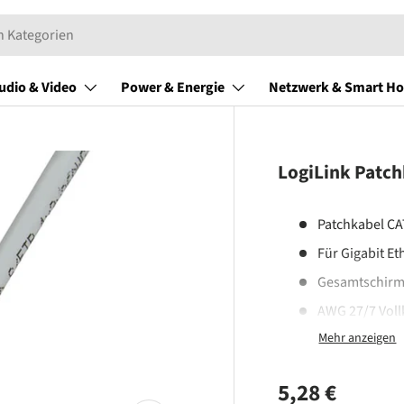
udio & Video
Power & Energie
Netzwerk & Smart H
LogiLink Patch
Patchkabel CA
Für Gigabit Et
Gesamtschirm 
AWG 27/7 Voll
LSZH (halogen
ISO/IEC 11801
Normaler Pr
5,28 €