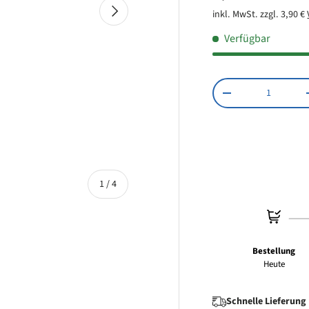
Nächste
inkl. MwSt. zzgl. 3,90 €
Verfügbar
Anzahl
Menge verringern
von
1
/
4
Bestellung
Heute
 laden
Galerieansicht laden
Schnelle Lieferung