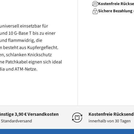
Kostenfreie Rücks
Sichere Bezahlung
niversell einsetzbar für
nd 10 G-Base T bis zu einer
 und flammwidrig, die
 besteht aus Kupfergeflecht.
en, schlanken Knickschutz
e Patchkabel eignen sich ideal
dia und ATM-Netze.
nstige 3,90 € Versandkosten
Kostenfreie Rücksen
 Standardversand
innerhalb von 30 Tagen