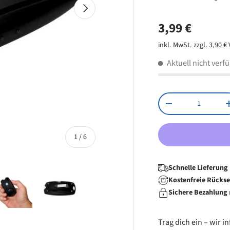
Nächste
Integrierte LE
Normaler Pr
3,99 €
Batterie: 3x L
Material: Stab
inkl. MwSt. zzgl. 3,90 €
Aktuell nicht verf
Anzahl
Menge verringern
von
1
/
6
Schnelle Lieferung
Kostenfreie Rücks
Sichere Bezahlung
 laden
Galerieansicht laden
Bild 5 in Galerieansicht laden
Bild 6 in Galerieansicht laden
Trag dich ein – wir 