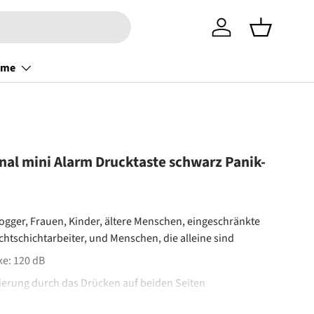
Einloggen
Einkaufsko
ome
nal mini Alarm Drucktaste schwarz Panik-
Jogger, Frauen, Kinder, ältere Menschen, eingeschränkte
htschichtarbeiter, und Menschen, die alleine sind
ke: 120 dB
vierung durch das Drücken auf beiden Seiten
tigung und Schlüsselanhänger-Öse