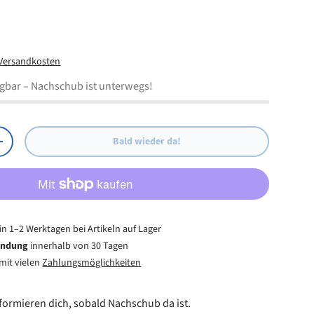
D-Lichtfunktion
eis
R44
iles ABS Kunststoff
Versandkosten
ügbar
– Nachschub ist unterwegs!
Bald wieder da!
Menge erhöhen
in 1–2 Werktagen bei Artikeln auf Lager
endung
innerhalb von 30 Tagen
mit vielen
Zahlungsmöglichkeiten
informieren dich, sobald Nachschub da ist.