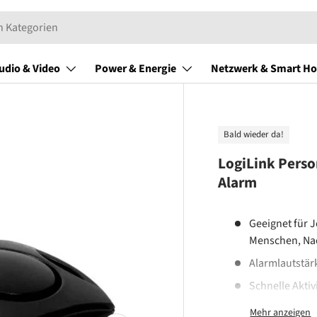
udio & Video
Power & Energie
Netzwerk & Smart H
Bald wieder da!
LogiLink Perso
Alarm
Geeignet für 
Menschen, Nac
Alarmlautstär
Schnelle Akti
Clip-on-Befes