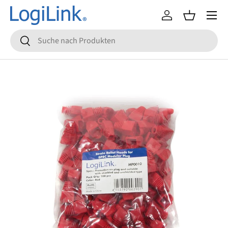
Menü
Direkt zum Inhalt
Einloggen
Einkaufsko
Suchen
Suchen
Zu Produktinformationen springen