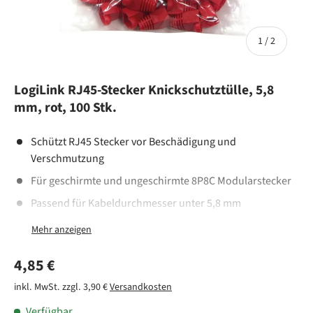
von
1
/
2
LogiLink RJ45-Stecker Knickschutztülle, 5,8
mm, rot, 100 Stk.
Schützt RJ45 Stecker vor Beschädigung und
Verschmutzung
Für geschirmte und ungeschirmte 8P8C Modularstecker
Passend für Kabeldurchmesser unter 5,8 mm
Verpackungseinheit: 100 Stück, Farbe: Rot
Leichtes Gewicht von 0.15 kg
Normaler Preis
4,85 €
inkl. MwSt. zzgl. 3,90 €
Versandkosten
Verfügbar