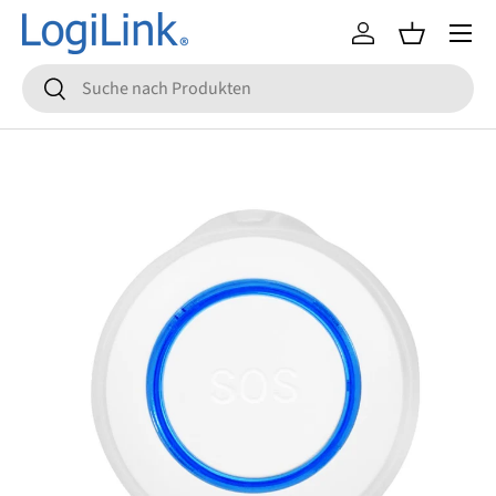
Menü
Direkt zum Inhalt
Einloggen
Einkaufsko
Suchen
Suchen
Zu Produktinformationen springen