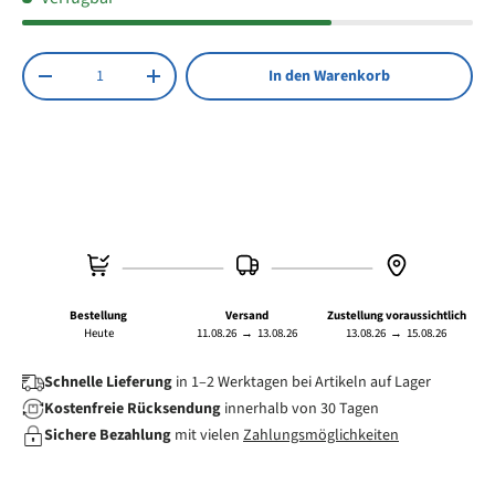
IP20: Schutz gegen das Eindringen von festen
Fremdkörpern >12,5 mm und der Berührung mit den
Anzahl
Fingern
In den Warenkorb
Menge verringern
Menge erhöhen
Stromversorgung: 120 mAh
Bestellung
Versand
Zustellung voraussichtlich
Heute
11.08.26
→
13.08.26
13.08.26
→
15.08.26
Schnelle Lieferung
in 1–2 Werktagen bei Artikeln auf Lager
Kostenfreie Rücksendung
innerhalb von 30 Tagen
Sichere Bezahlung
mit vielen
Zahlungsmöglichkeiten