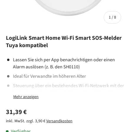
von
1
/
8
LogiLink Smart Home Wi-Fi Smart SOS-Melder
Tuya kompatibel
Lassen Sie sich per App benachrichtigen oder einen
Alarm auslösen (z. B. den SH0110)
Ideal für Verwandte im höheren Alter
Steuerung über ein bestehendes Wi-Fi-Netzwerk mit der
kostenlosen Smart Life oder Megos Smart Home App
Tuya kompatibel, unterstützt Amazon Alexa und Google
Home
Normaler Preis
31,39 €
Auslöser einfach per Kordel an Rollstühlen oder am
inkl. MwSt. zzgl. 3,90 €
Versandkosten
Handgelenk befestigen
Verfügbar