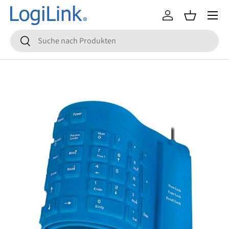
Menü
Direkt zum Inhalt
Einloggen
Einkaufsko
Suchen
Suchen
Zu Produktinformationen springen