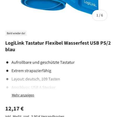
von
1
/
6
Bald wieder da!
LogiLink Tastatur Flexibel Wasserfest USB PS/2
blau
Aufrollbare und geschützte Tastatur
Extrem strapazierfähig
Layout: deutsch, 109 Tasten
Anschluss: USB A Stecker
USB auf PS/2 Adapter im Lieferumfang
Staub-, schmutz- und wasserdicht
Normaler Preis
12,17 €
Geräuscharme Soft-Touch-Tasten; Material: Silikon
inkl. MwSt. zzgl. 3,90 €
Versandkosten