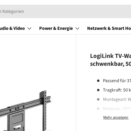
udio & Video
Power & Energie
Netzwerk & Smart H
LogiLink TV-Wa
schwenkbar, 5
Passend für 3
Tragkraft: 50 
Montageart:
Neigung: -15°/
VESA-Kompatib
400x400, 600x