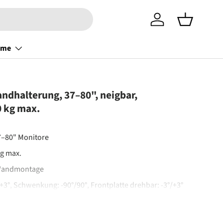
Einloggen
Einkaufsko
ome
ndhalterung, 37–80", neigbar,
0 kg max.
7–80" Monitore
kg max.
 Wandmontage
+3°, Schwenkung: -90°/90°, Frontplatte drehbar: -3°/+3°
ilität: 200x200, 300x200, 300x300, 400x200, 400x300,
400