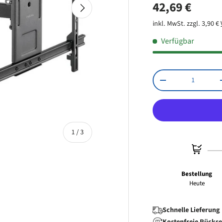
Normaler Pr
42,69 €
Nächste
Maße Frontpl
Wandabstand:
inkl. MwSt. zzgl. 3,90 €
Verfügbar
Anzahl
Menge verringern
von
1
/
3
Bestellung
Heute
 laden
Schnelle Lieferung