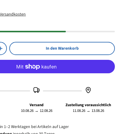
eis
atte BxH: 650x324 mm
 Wand <> TV-Rückseite: 76–620 mm
Versandkosten
In den Warenkorb
Menge erhöhen
Versand
Zustellung voraussichtlich
10.08.26
→
12.08.26
11.08.26
→
13.08.26
in 1–2 Werktagen bei Artikeln auf Lager