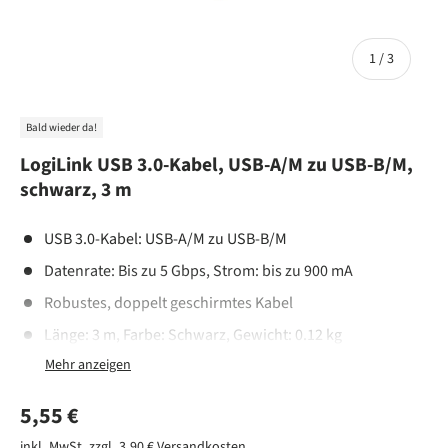
von
1
/
3
Bald wieder da!
LogiLink USB 3.0-Kabel, USB-A/M zu USB-B/M,
schwarz, 3 m
USB 3.0-Kabel: USB-A/M zu USB-B/M
Datenrate: Bis zu 5 Gbps, Strom: bis zu 900 mA
Robustes, doppelt geschirmtes Kabel
Länge: 3 m, Farbe: Schwarz, Gewicht: 0.12 kg
Hochwertige Verarbeitung, vergoldete Anschlüsse
Normaler Preis
5,55 €
inkl. MwSt. zzgl. 3,90 €
Versandkosten