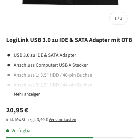
von
1
/
2
LogiLink USB 3.0 zu IDE & SATA Adapter mit OTB
USB 3.0 zu IDE & SATA Adapter
Anschluss Computer: USB A Stecker
Anschluss 1: 3,5" HDD / 40-pin Buchse
Anschluss 2: 2,5" HDD / 44-pin Buchse
Anschluss 3: SATA Buchse
Max. Geschwindigkeit: 5 GBit
Normaler Preis
20,95 €
One Touch Backup (OTB) Funktion
inkl. MwSt. zzgl. 3,90 €
Versandkosten
Verfügbar