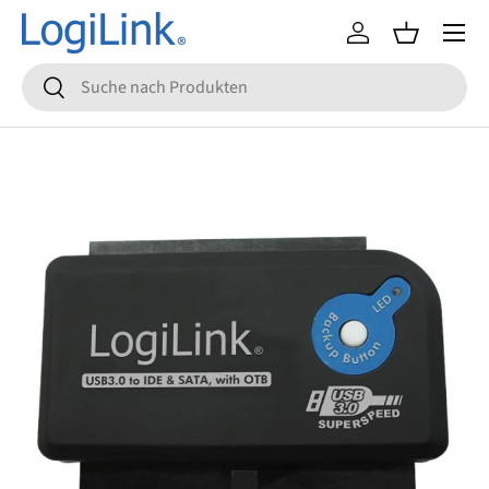
Menü
Direkt zum Inhalt
Einloggen
Einkaufsko
Suchen
Suchen
Zu Produktinformationen springen