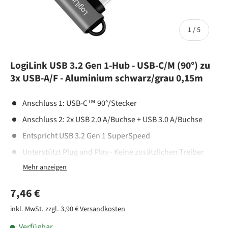
von
1
/
5
LogiLink USB 3.2 Gen 1-Hub - USB-C/M (90°) zu
3x USB-A/F - Aluminium schwarz/grau 0,15m
Anschluss 1: USB-C™ 90°/Stecker
Anschluss 2: 2x USB 2.0 A/Buchse + USB 3.0 A/Buchse
Entspricht USB 3.2 Gen 1 SuperSpeed
Unterstützt Plug and Play - Keine zusätzlichen Treiber
notwendig
Datenrate: Bis zu 5 Gbit/s, Bis zu 5 V, 0,9 A, 4,5 W
Normaler Preis
7,46 €
Stromversorgung (USB 3.0)
Datenrate: Bis zu 480 Mbit/s, Bis zu 5 V, 0,5 A, 2,5 W
inkl. MwSt. zzgl. 3,90 €
Versandkosten
Stromversorgung (USB 2.0)
Verfügbar