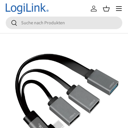
Menü
Direkt zum Inhalt
Einloggen
Einkaufsko
Suchen
Suchen
Zu Produktinformationen springen