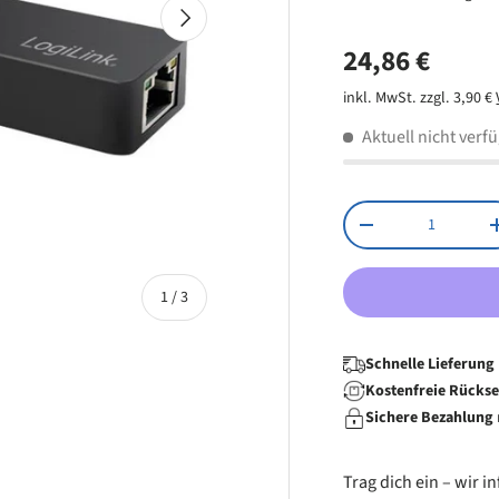
Nächste
Unterstützt 1
Normaler Pr
24,86 €
Unterstützt 
(WOL), Magic 
inkl. MwSt. zzgl. 3,90 €
Unterstützt d
Aktuell nicht verf
Deskriptoren
Einschaltiniti
Anzahl
Menge verringern
von
1
/
3
Schnelle Lieferung
Kostenfreie Rücks
Sichere Bezahlung
 laden
Trag dich ein – wir 