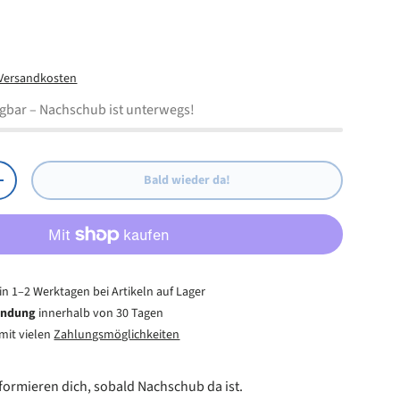
0/100/1000Mbps Gigabit Ethernet
eis
Suspend-Modus und Remote-Wake-Up über Link-Up
Packet oder externen Pin
Versandkosten
as automatische Laden von Ethernet-ID, USB-
ügbar
– Nachschub ist unterwegs!
 und Adapterkonfiguration aus dem EEPROM nach der
alisierung
Bald wieder da!
Menge erhöhen
in 1–2 Werktagen bei Artikeln auf Lager
endung
innerhalb von 30 Tagen
mit vielen
Zahlungsmöglichkeiten
informieren dich, sobald Nachschub da ist.