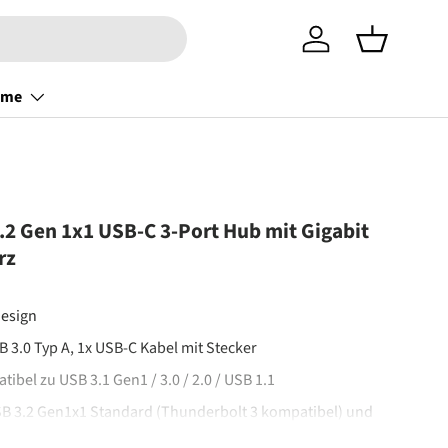
Einloggen
Einkaufsko
ome
.2 Gen 1x1 USB-C 3-Port Hub mit Gigabit
rz
Design
B 3.0 Typ A, 1x USB-C Kabel mit Stecker
bel zu USB 3.1 Gen1 / 3.0 / 2.0 / USB 1.1
SB 3.2 Gen1x1 Standard (Thunderbolt 3 kompatibel) und
ungsraten bis zu 5 Gbit/s