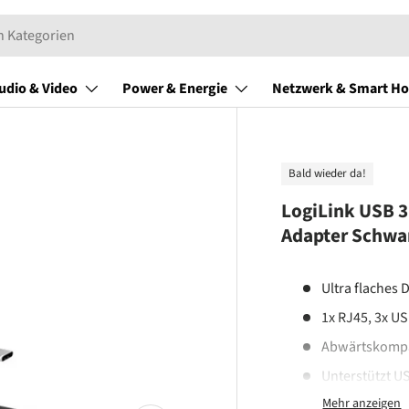
udio & Video
Power & Energie
Netzwerk & Smart H
Bald wieder da!
LogiLink USB 3
Adapter Schwa
Ultra flaches 
1x RJ45, 3x US
Abwärtskompati
Unterstützt U
hohe Übertrag