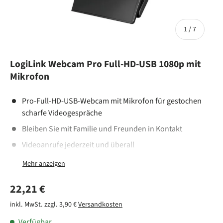
von
1
/
7
LogiLink Webcam Pro Full-HD-USB 1080p mit
Mikrofon
Pro-Full-HD-USB-Webcam mit Mikrofon für gestochen
scharfe Videogespräche
Bleiben Sie mit Familie und Freunden in Kontakt
Videoanrufe jederzeit und überall
Plug-and-Play über USB-Anschluss
Montageart: Neigbar -30°/+30°, drehbar -180°/+180°
Normaler Preis
22,21 €
Vielseitige Montagemöglichkeiten: LCD-Bildschirmen,
Laptops, Tischplatten oder befestigen Sie sie auf Ihrem
inkl. MwSt. zzgl. 3,90 €
Versandkosten
eigenen Stativ
Verfügbar