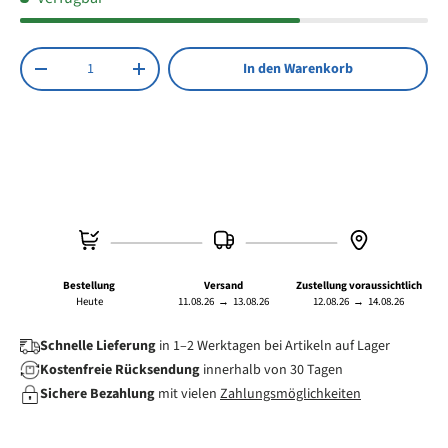
Auflösung: 1920x1080p HD, 30 fps CMOS Sensor, 16:9
Breitbild, 3 Millionen Pixel
Anzahl
In den Warenkorb
Menge verringern
Menge erhöhen
Bestellung
Versand
Zustellung voraussichtlich
Heute
11.08.26
→
13.08.26
12.08.26
→
14.08.26
Schnelle Lieferung
in 1–2 Werktagen bei Artikeln auf Lager
Kostenfreie Rücksendung
innerhalb von 30 Tagen
Sichere Bezahlung
mit vielen
Zahlungsmöglichkeiten