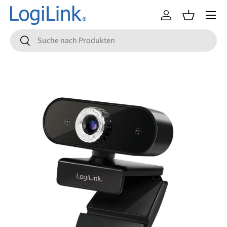
Menü
Direkt zum Inhalt
Einloggen
Einkaufsko
Suchen
Suchen
Zu Produktinformationen springen