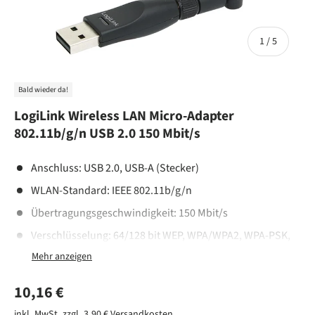
von
1
/
5
Bald wieder da!
LogiLink Wireless LAN Micro-Adapter
802.11b/g/n USB 2.0 150 Mbit/s
Anschluss: USB 2.0, USB-A (Stecker)
WLAN-Standard: IEEE 802.11b/g/n
Übertragungsgeschwindigkeit: 150 Mbit/s
Verschlüsselung: 64/128 bit WEP, WPA/WPA2, WPA-PSK,
WPA2-PSK (TKIP/AES)
Antenne: 1T1R extern, abnehmbar 2 dBi
Normaler Preis
10,16 €
Unterstützt WiFi Protection Setup (WPS); Unterstützt Win
2K/XP/Vista/7/8/10, Linux2.6x und Mac OS
inkl. MwSt. zzgl. 3,90 €
Versandkosten