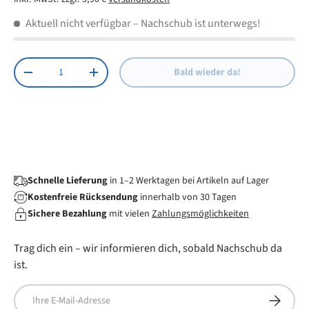
Chipsatz: RTL8188EUS
Aktuell nicht verfügbar
– Nachschub ist unterwegs!
Anzahl
Bald wieder da!
Menge verringern
Menge erhöhen
Schnelle Lieferung
in 1–2 Werktagen bei Artikeln auf Lager
Kostenfreie Rücksendung
innerhalb von 30 Tagen
Sichere Bezahlung
mit vielen
Zahlungsmöglichkeiten
Trag dich ein – wir informieren dich, sobald Nachschub da
ist.
E-Mail
Abonnier