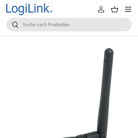
Menü
Direkt zum Inhalt
Einloggen
Einkaufsko
Suchen
Suchen
Zu Produktinformationen springen